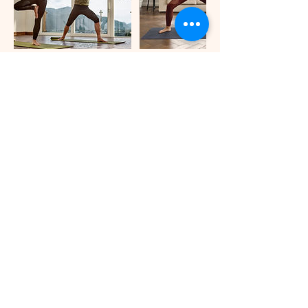
Politique d'annulation
Toute séance manquée non excusée 24
heures à l'avance est facturée ou
décomptée du carnet de 10 cours.
Voir le planning